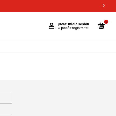
0
¡Hola!
Iniciá sesión
O podés registrarte